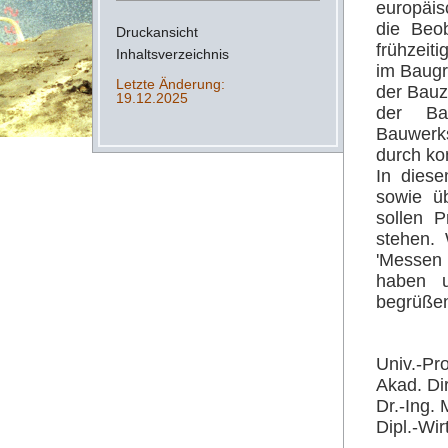
europäis
die Beob
Druckansicht
frühzeit
Inhaltsverzeichnis
im Baugr
Letzte Änderung:
der Bauz
19.12.2025
der Ba
Bauwerk
durch ko
In dies
sowie ü
sollen P
stehen.
'Messen 
haben u
begrüßen
Univ.-Pro
Akad. Di
Dr.-Ing.
Dipl.-Wi