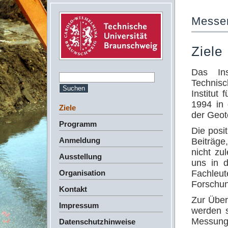
Messen
Ziele
Das In
Technisc
Institut
1994 in
Ziele
der Geot
Programm
Die posi
Anmeldung
Beiträge
nicht zu
Ausstellung
uns in 
Organisation
Fachl
Forschun
Kontakt
Zur Über
Impressum
werden s
Messung
Datenschutzhinweise